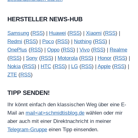
HERSTELLER NEWS-HUB
Samsung
(
RSS
) |
Huawei
(
RSS
) |
Xiaomi
(
RSS
) |
Redmi
(
RSS
) |
Poco
(
RSS
) |
Nothing
(
RSS
) |
OnePlus
(
RSS
) |
Oppo
(
RSS
) |
Vivo
(
RSS
) |
Realme
(
RSS
) |
Sony
(
RSS
) |
Motorola
(
RSS
) |
Honor
(
RSS
) |
Nokia
(
RSS
) |
HTC
(
RSS
) |
LG
(
RSS
) |
Apple
(
RSS
) |
ZTE
(
RSS
)
TIPP SENDEN!
Ihr könnt einfach den klassischen Weg über eine E-
Mail an
mail<at>schmidtisblog.de
wählen oder mir
aber auch mit einer Direktnachricht in meiner
Telegram-Gruppe
einen Tipp einsenden.