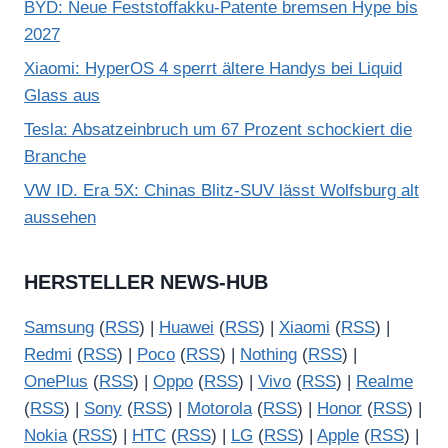
BYD: Neue Feststoffakku-Patente bremsen Hype bis
2027
Xiaomi: HyperOS 4 sperrt ältere Handys bei Liquid
Glass aus
Tesla: Absatzeinbruch um 67 Prozent schockiert die
Branche
VW ID. Era 5X: Chinas Blitz-SUV lässt Wolfsburg alt
aussehen
HERSTELLER NEWS-HUB
Samsung
(
RSS
) |
Huawei
(
RSS
) |
Xiaomi
(
RSS
) |
Redmi
(
RSS
) |
Poco
(
RSS
) |
Nothing
(
RSS
) |
OnePlus
(
RSS
) |
Oppo
(
RSS
) |
Vivo
(
RSS
) |
Realme
(
RSS
) |
Sony
(
RSS
) |
Motorola
(
RSS
) |
Honor
(
RSS
) |
Nokia
(
RSS
) |
HTC
(
RSS
) |
LG
(
RSS
) |
Apple
(
RSS
) |