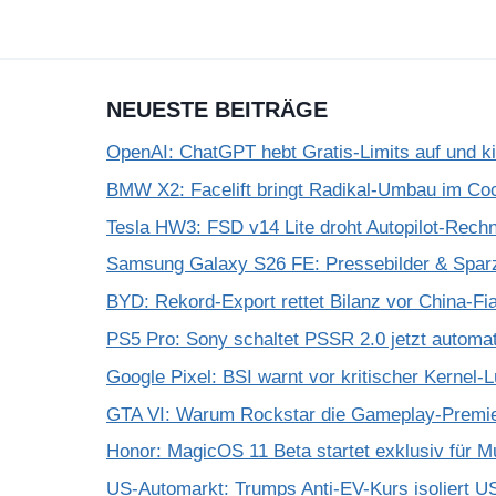
NEUESTE BEITRÄGE
OpenAI: ChatGPT hebt Gratis-Limits auf und k
BMW X2: Facelift bringt Radikal-Umbau im Coc
Tesla HW3: FSD v14 Lite droht Autopilot-Rechne
Samsung Galaxy S26 FE: Pressebilder & Spar
BYD: Rekord-Export rettet Bilanz vor China-Fi
PS5 Pro: Sony schaltet PSSR 2.0 jetzt automat
Google Pixel: BSI warnt vor kritischer Kernel-
GTA VI: Warum Rockstar die Gameplay-Premier
Honor: MagicOS 11 Beta startet exklusiv für M
US-Automarkt: Trumps Anti-EV-Kurs isoliert U