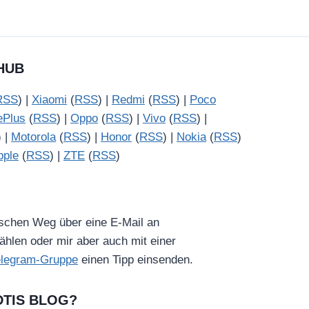
HUB
RSS
) |
Xiaomi
(
RSS
) |
Redmi
(
RSS
) |
Poco
ePlus
(
RSS
) |
Oppo
(
RSS
) |
Vivo
(
RSS
) |
) |
Motorola
(
RSS
) |
Honor
(
RSS
) |
Nokia
(
RSS
)
pple
(
RSS
) |
ZTE
(
RSS
)
ischen Weg über eine E-Mail an
hlen oder mir aber auch mit einer
elegram-Gruppe
einen Tipp einsenden.
DTIS BLOG?