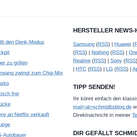
HERSTELLER NEWS-
illt den Denk-Modus
Samsung
(
RSS
) |
Huawei
(
kpit
(
RSS
) |
Nothing
(
RSS
) |
On
Realme
(
RSS
) |
Sony
(
RSS
r zu grillen
|
HTC
(
RSS
) |
LG
(
RSS
) |
A
zwang zwingt zum Chip-Mix
asko
TIPP SENDEN!
isch frei
Ihr könnt einfach den klass
Lücke
mail<at>schmidtisblog.de
wä
e an Netflix verkauft
Direktnachricht in meiner
T
utige
DIR GEFÄLLT SCHMI
S-Autobauer