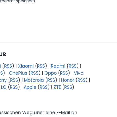
mentar speichern.
UB
i
(
RSS
) |
Xiaomi
(
RSS
) |
Redmi
(
RSS
) |
SS
) |
OnePlus
(
RSS
) |
Oppo
(
RSS
) |
Vivo
ony
(
RSS
) |
Motorola
(
RSS
) |
Honor
(
RSS
) |
|
LG
(
RSS
) |
Apple
(
RSS
) |
ZTE
(
RSS
)
lassischen Weg über eine E-Mail an