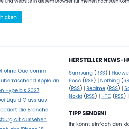
se und Website in diesem Browser für meinen nächsten Kom
HERSTELLER NEWS-H
hsel ohne Qualcomm
Samsung
(
RSS
) |
Huawe
 überraschend Apple an
Poco
(
RSS
) |
Nothing
(
R
(
RSS
) |
Realme
(
RSS
) |
S
n Hype bis 2027
Nokia
(
RSS
) |
HTC
(
RSS
) 
ei Liquid Glass aus
ockiert die Branche
TIPP SENDEN!
fsburg alt aussehen
Ihr könnt einfach den k