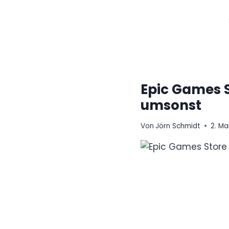
Zum
Inhalt
springen
Epic Games St
umsonst
Von
Jörn Schmidt
2. Ma