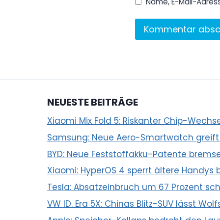
Name, E-Mail-Adres
NEUESTE BEITRÄGE
Xiaomi Mix Fold 5: Riskanter Chip-Wec
Samsung: Neue Aero-Smartwatch greift
BYD: Neue Feststoffakku-Patente bremse
Xiaomi: HyperOS 4 sperrt ältere Handys b
Tesla: Absatzeinbruch um 67 Prozent sch
VW ID. Era 5X: Chinas Blitz-SUV lässt Wol