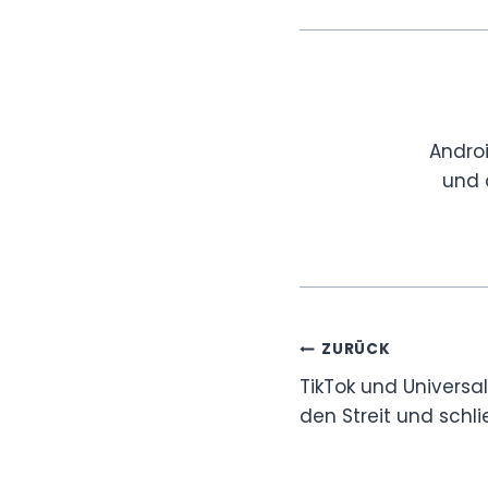
Andro
und 
Beitragsnavi
ZURÜCK
TikTok und Univers
den Streit und schl