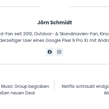
Jörn Schmidt
id-Fan seit 2010, Outdoor- & Skandinavien-Fan, Kino
derzeitiger User eines Google Pixel 9 Pro XL mit Andro
gation
al Music Group begraben
Netflix schraubt endgü
ießen neuen Deal
Ab