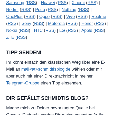
Samsung
(
RSS
) |
Huawei
(
RSS
) |
Xiaomi
(
RSS
) |
Redmi
(
RSS
) |
Poco
(
RSS
) |
Nothing
(
RSS
) |
OnePlus
(
RSS
) |
Oppo
(
RSS
) |
Vivo
(
RSS
) |
Realme
(
RSS
) |
Sony
(
RSS
) |
Motorola
(
RSS
) |
Honor
(
RSS
) |
Nokia
(
RSS
) |
HTC
(
RSS
) |
LG
(
RSS
) |
Apple
(
RSS
) |
ZTE
(
RSS
)
TIPP SENDEN!
Ihr könnt einfach den klassischen Weg über eine E-
Mail an
mail<at>schmidtisblog.de
wählen oder mir
aber auch mit einer Direktnachricht in meiner
Telegram-Gruppe
einen Tipp einsenden.
DIR GEFÄLLT SCHMIDTIS BLOG?
Mache mich zu Deiner bevorzugten Quelle bei
Google. Dadurch werden Dir meine neuesten Artikel