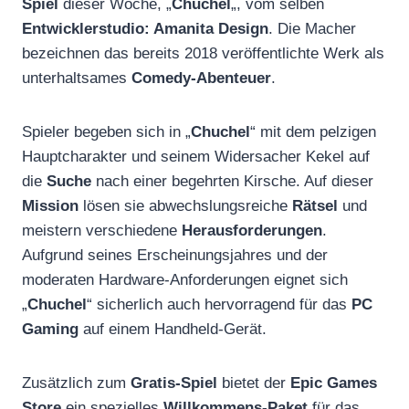
Spiel
dieser Woche, „
Chuchel
„, vom selben
Entwicklerstudio: Amanita Design
. Die Macher
bezeichnen das bereits 2018 veröffentlichte Werk als
unterhaltsames
Comedy-Abenteuer
.
Spieler begeben sich in „
Chuchel
“ mit dem pelzigen
Hauptcharakter und seinem Widersacher Kekel auf
die
Suche
nach einer begehrten Kirsche. Auf dieser
Mission
lösen sie abwechslungsreiche
Rätsel
und
meistern verschiedene
Herausforderungen
.
Aufgrund seines Erscheinungsjahres und der
moderaten Hardware-Anforderungen eignet sich
„
Chuchel
“ sicherlich auch hervorragend für das
PC
Gaming
auf einem Handheld-Gerät.
Zusätzlich zum
Gratis-Spiel
bietet der
Epic Games
Store
ein spezielles
Willkommens-Paket
für das