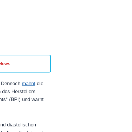
 News
n. Dennoch
mahnt
die
 des Herstellers
hts“ (BPI) und warnt
und diastolischen