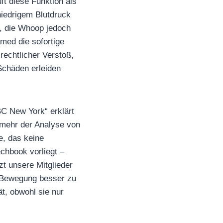
ft diese Funktion als
niedrigem Blutdruck
g, die Whoop jedoch
med die sofortige
rechtlicher Verstoß,
Schäden erleiden
C New York“ erklärt
lmehr der Analyse von
e, das keine
echbook vorliegt –
zt unsere Mitglieder
 Bewegung besser zu
t, obwohl sie nur