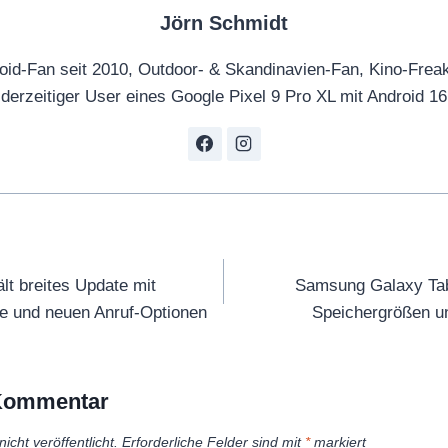
Jörn Schmidt
oid-Fan seit 2010, Outdoor- & Skandinavien-Fan, Kino-Frea
derzeitiger User eines Google Pixel 9 Pro XL mit Android 16
tion
t breites Update mit
Samsung Galaxy Tab
ve und neuen Anruf-Optionen
Speichergrößen u
 Kommentar
icht veröffentlicht.
Erforderliche Felder sind mit
*
markiert