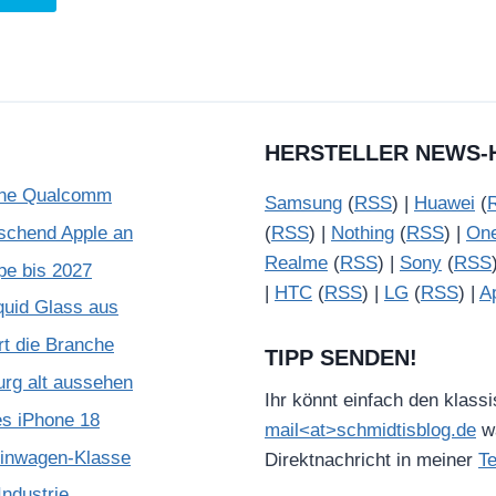
HERSTELLER NEWS-
ohne Qualcomm
Samsung
(
RSS
) |
Huawei
(
schend Apple an
(
RSS
) |
Nothing
(
RSS
) |
On
Realme
(
RSS
) |
Sony
(
RSS
pe bis 2027
|
HTC
(
RSS
) |
LG
(
RSS
) |
A
quid Glass aus
rt die Branche
TIPP SENDEN!
urg alt aussehen
Ihr könnt einfach den klass
es iPhone 18
mail<at>schmidtisblog.de
wä
leinwagen-Klasse
Direktnachricht in meiner
T
ndustrie