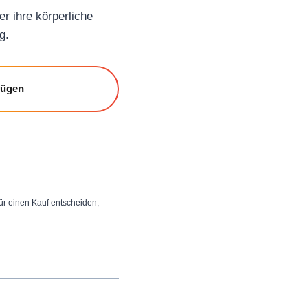
r ihre körperliche
g.
fügen
 für einen Kauf entscheiden,