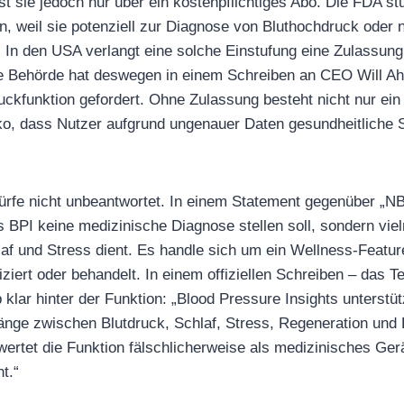
st sie jedoch nur über ein kostenpflichtiges Abo. Die FDA stu
n, weil sie potenziell zur Diagnose von Bluthochdruck oder 
 In den USA verlangt eine solche Einstufung eine Zulassun
Die Behörde hat deswegen in einem Schreiben an CEO Will Ah
uckfunktion gefordert. Ohne Zulassung besteht nicht nur ein 
ko, dass Nutzer aufgrund ungenauer Daten gesundheitliche 
rfe nicht unbeantwortet. In einem Statement gegenüber „NB
BPI keine medizinische Diagnose stellen soll, sondern vie
laf und Stress dient. Es handle sich um ein Wellness-Featur
iert oder behandelt. In einem offiziellen Schreiben – das T
 klar hinter der Funktion: „Blood Pressure Insights unterstüt
nge zwischen Blutdruck, Schlaf, Stress, Regeneration und
ertet die Funktion fälschlicherweise als medizinisches Gerä
t.“