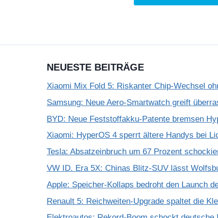
NEUESTE BEITRÄGE
Xiaomi Mix Fold 5: Riskanter Chip-Wechsel 
Samsung: Neue Aero-Smartwatch greift überra
BYD: Neue Feststoffakku-Patente bremsen Hy
Xiaomi: HyperOS 4 sperrt ältere Handys bei Li
Tesla: Absatzeinbruch um 67 Prozent schockie
VW ID. Era 5X: Chinas Blitz-SUV lässt Wolfsb
Apple: Speicher-Kollaps bedroht den Launch d
Renault 5: Reichweiten-Upgrade spaltet die K
Elektroautos: Rekord-Boom schockt deutsche I