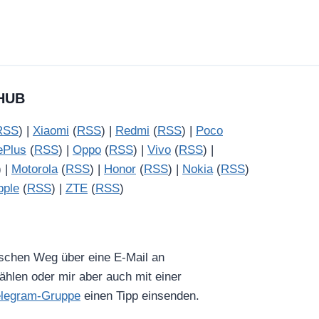
HUB
RSS
) |
Xiaomi
(
RSS
) |
Redmi
(
RSS
) |
Poco
ePlus
(
RSS
) |
Oppo
(
RSS
) |
Vivo
(
RSS
) |
) |
Motorola
(
RSS
) |
Honor
(
RSS
) |
Nokia
(
RSS
)
pple
(
RSS
) |
ZTE
(
RSS
)
ischen Weg über eine E-Mail an
hlen oder mir aber auch mit einer
elegram-Gruppe
einen Tipp einsenden.