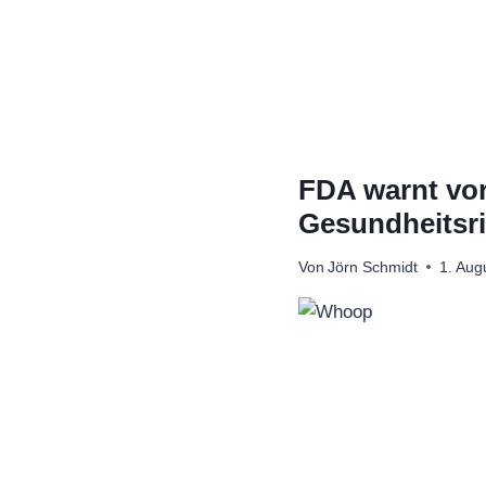
Zum
Inhalt
springen
FDA warnt vor
Gesundheitsri
Von
Jörn Schmidt
1. Aug