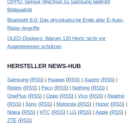
OPPO: Sensor-Wechsel zu Samsung bedroht
Bildqualität
Bluetooth 6.0: Das physikalische Ende aller E-Auto-
Relay-Angriffe
OLED-Displays: Warum 120 Hertz nicht vor
Augenbrennen schützen
HERSTELLER NEWS-HUB
Samsung
(
RSS
) |
Huawei
(
RSS
) |
Xiaomi
(
RSS
) |
Redmi
(
RSS
) |
Poco
(
RSS
) |
Nothing
(
RSS
) |
OnePlus
(
RSS
) |
Oppo
(
RSS
) |
Vivo
(
RSS
) |
Realme
(
RSS
) |
Sony
(
RSS
) |
Motorola
(
RSS
) |
Honor
(
RSS
) |
Nokia
(
RSS
) |
HTC
(
RSS
) |
LG
(
RSS
) |
Apple
(
RSS
) |
ZTE
(
RSS
)