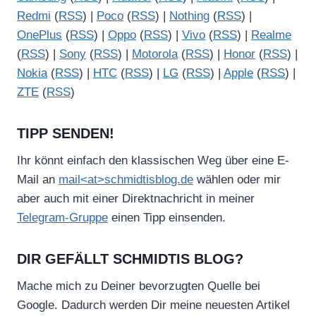
Redmi
(
RSS
) |
Poco
(
RSS
) |
Nothing
(
RSS
) |
OnePlus
(
RSS
) |
Oppo
(
RSS
) |
Vivo
(
RSS
) |
Realme
(
RSS
) |
Sony
(
RSS
) |
Motorola
(
RSS
) |
Honor
(
RSS
) |
Nokia
(
RSS
) |
HTC
(
RSS
) |
LG
(
RSS
) |
Apple
(
RSS
) |
ZTE
(
RSS
)
TIPP SENDEN!
Ihr könnt einfach den klassischen Weg über eine E-
Mail an
mail<at>schmidtisblog.de
wählen oder mir
aber auch mit einer Direktnachricht in meiner
Telegram-Gruppe
einen Tipp einsenden.
DIR GEFÄLLT SCHMIDTIS BLOG?
Mache mich zu Deiner bevorzugten Quelle bei
Google. Dadurch werden Dir meine neuesten Artikel