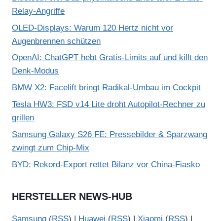
Relay-Angriffe
OLED-Displays: Warum 120 Hertz nicht vor
Augenbrennen schützen
OpenAI: ChatGPT hebt Gratis-Limits auf und killt den
Denk-Modus
BMW X2: Facelift bringt Radikal-Umbau im Cockpit
Tesla HW3: FSD v14 Lite droht Autopilot-Rechner zu
grillen
Samsung Galaxy S26 FE: Pressebilder & Sparzwang
zwingt zum Chip-Mix
BYD: Rekord-Export rettet Bilanz vor China-Fiasko
HERSTELLER NEWS-HUB
Samsung
(
RSS
) |
Huawei
(
RSS
) |
Xiaomi
(
RSS
) |