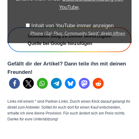
(
YouTube
.
2
a
Inhalt von YouTube immer anzeigen
)
„Phone (2a) Plus: Community Spirit“ direkt öffnen
Schmidtis Blog zu Deiner bevorzugten
P
Quelle bei Google hinzufügen
l
u
Gefällt dir der Artikel? Dann teile ihn mit deinen
s
Freunden!
:
C
o
m
Links mit einem * sind Partner-Links. Durch einen Klick darauf gelangt ihr
m
direkt zum Anbieter. Solltet ihr euch dort für einen Kauf entscheiden,
erhalte ich eine kleine Provision. Für euch ändert sich am Preis nichts.
u
Danke für eure Unterstützung!
n
i