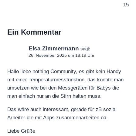
u
15
b
e
a
Ein Kommentar
n
z
Elsa Zimmermann
sagt:
e
26. November 2025 um 18:19 Uhr
i
g
Hallo liebe nothing Community, es gibt kein Handy
mit einer Temperaturmessfunktion, das könnte man
e
umsetzen wie bei den Messgeräten für Babys die
n
man einfach nur an die Stirn halten muss.
Das wäre auch interessant, gerade für zB sozial
Arbeiter die mit Apps zusammenarbeiten oä.
Liebe Grüße