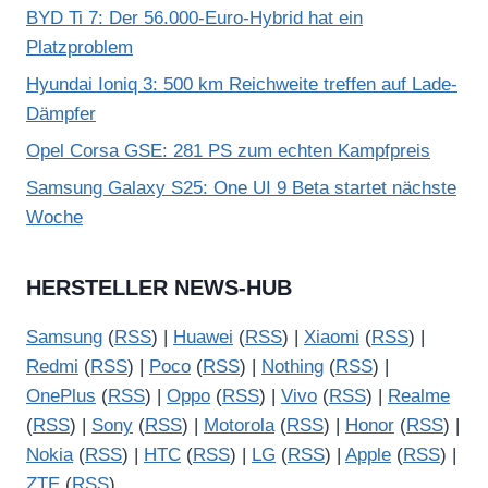
BYD Ti 7: Der 56.000-Euro-Hybrid hat ein
Platzproblem
Hyundai Ioniq 3: 500 km Reichweite treffen auf Lade-
Dämpfer
Opel Corsa GSE: 281 PS zum echten Kampfpreis
Samsung Galaxy S25: One UI 9 Beta startet nächste
Woche
HERSTELLER NEWS-HUB
Samsung
(
RSS
) |
Huawei
(
RSS
) |
Xiaomi
(
RSS
) |
Redmi
(
RSS
) |
Poco
(
RSS
) |
Nothing
(
RSS
) |
OnePlus
(
RSS
) |
Oppo
(
RSS
) |
Vivo
(
RSS
) |
Realme
(
RSS
) |
Sony
(
RSS
) |
Motorola
(
RSS
) |
Honor
(
RSS
) |
Nokia
(
RSS
) |
HTC
(
RSS
) |
LG
(
RSS
) |
Apple
(
RSS
) |
ZTE
(
RSS
)