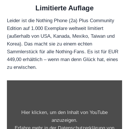
Limitierte Auflage
Leider ist die Nothing Phone (2a) Plus Community
Edition auf 1.000 Exemplare weltweit limitiert
(außerhalb von USA, Kanada, Mexiko, Taiwan und
Korea). Das macht sie zu einem echten
Sammlerstück für alle Nothing-Fans. Es ist für EUR
449,00 erhältlich – wenn man denn Glück hat, eines
zu erwischen.
„
P
h
o
Hier klicken, um den Inhalt von YouTube
n
anzuzeigen.
e
Erfahre mehr in der
Datenschutzerklärung von