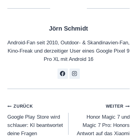
t
y
S
Jörn Schmidt
p
i
Android-Fan seit 2010, Outdoor- & Skandinavien-Fan,
r
Kino-Freak und derzeitiger User eines Google Pixel 9
i
Pro XL mit Android 16
t
“
v
o
n
Beitragsnavigation
Y
ZURÜCK
WEITER
o
Google Play Store wird
Honor Magic 7 und
u
schlauer: KI beantwortet
Magic 7 Pro: Honors
T
deine Fragen
Antwort auf das Xiaomi