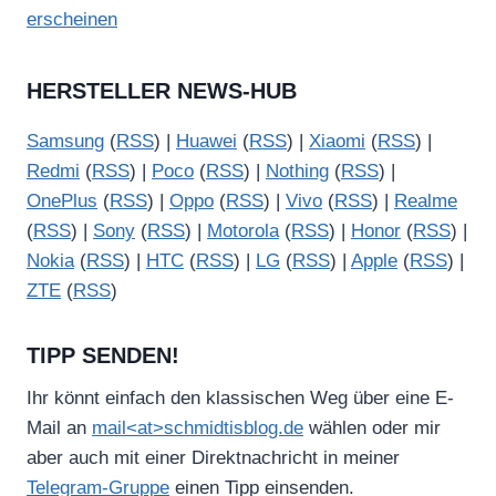
erscheinen
HERSTELLER NEWS-HUB
Samsung
(
RSS
) |
Huawei
(
RSS
) |
Xiaomi
(
RSS
) |
Redmi
(
RSS
) |
Poco
(
RSS
) |
Nothing
(
RSS
) |
OnePlus
(
RSS
) |
Oppo
(
RSS
) |
Vivo
(
RSS
) |
Realme
(
RSS
) |
Sony
(
RSS
) |
Motorola
(
RSS
) |
Honor
(
RSS
) |
Nokia
(
RSS
) |
HTC
(
RSS
) |
LG
(
RSS
) |
Apple
(
RSS
) |
ZTE
(
RSS
)
TIPP SENDEN!
Ihr könnt einfach den klassischen Weg über eine E-
Mail an
mail<at>schmidtisblog.de
wählen oder mir
aber auch mit einer Direktnachricht in meiner
Telegram-Gruppe
einen Tipp einsenden.