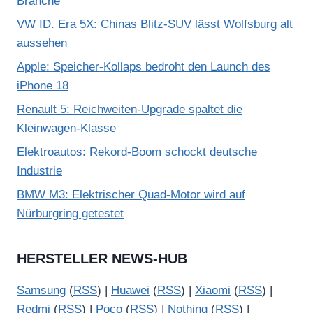
Branche
VW ID. Era 5X: Chinas Blitz-SUV lässt Wolfsburg alt
aussehen
Apple: Speicher-Kollaps bedroht den Launch des
iPhone 18
Renault 5: Reichweiten-Upgrade spaltet die
Kleinwagen-Klasse
Elektroautos: Rekord-Boom schockt deutsche
Industrie
BMW M3: Elektrischer Quad-Motor wird auf
Nürburgring getestet
HERSTELLER NEWS-HUB
Samsung
(
RSS
) |
Huawei
(
RSS
) |
Xiaomi
(
RSS
) |
Redmi
(
RSS
) |
Poco
(
RSS
) |
Nothing
(
RSS
) |