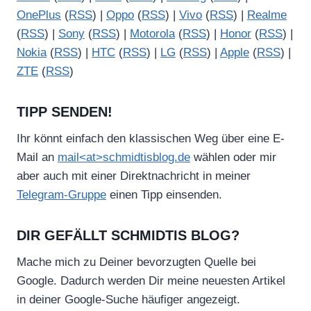
OnePlus
(
RSS
) |
Oppo
(
RSS
) |
Vivo
(
RSS
) |
Realme
(
RSS
) |
Sony
(
RSS
) |
Motorola
(
RSS
) |
Honor
(
RSS
) |
Nokia
(
RSS
) |
HTC
(
RSS
) |
LG
(
RSS
) |
Apple
(
RSS
) |
ZTE
(
RSS
)
TIPP SENDEN!
Ihr könnt einfach den klassischen Weg über eine E-
Mail an
mail<at>schmidtisblog.de
wählen oder mir
aber auch mit einer Direktnachricht in meiner
Telegram-Gruppe
einen Tipp einsenden.
DIR GEFÄLLT SCHMIDTIS BLOG?
Mache mich zu Deiner bevorzugten Quelle bei
Google. Dadurch werden Dir meine neuesten Artikel
in deiner Google-Suche häufiger angezeigt.