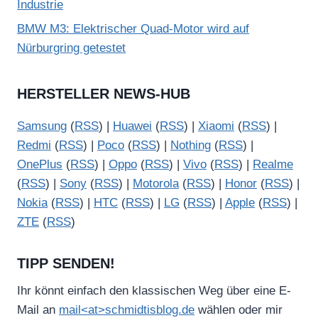
Industrie
BMW M3: Elektrischer Quad-Motor wird auf
Nürburgring getestet
HERSTELLER NEWS-HUB
Samsung
(
RSS
) |
Huawei
(
RSS
) |
Xiaomi
(
RSS
) |
Redmi
(
RSS
) |
Poco
(
RSS
) |
Nothing
(
RSS
) |
OnePlus
(
RSS
) |
Oppo
(
RSS
) |
Vivo
(
RSS
) |
Realme
(
RSS
) |
Sony
(
RSS
) |
Motorola
(
RSS
) |
Honor
(
RSS
) |
Nokia
(
RSS
) |
HTC
(
RSS
) |
LG
(
RSS
) |
Apple
(
RSS
) |
ZTE
(
RSS
)
TIPP SENDEN!
Ihr könnt einfach den klassischen Weg über eine E-
Mail an
mail<at>schmidtisblog.de
wählen oder mir