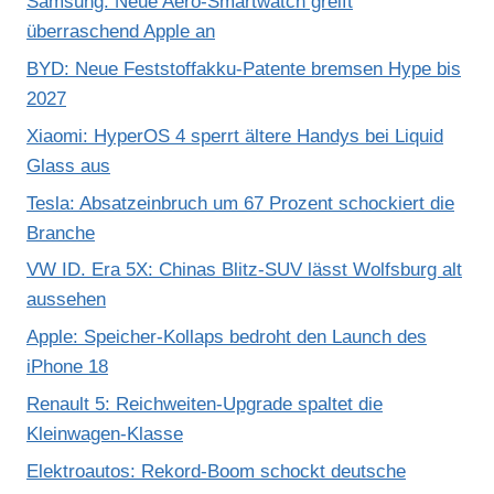
Samsung: Neue Aero-Smartwatch greift
überraschend Apple an
BYD: Neue Feststoffakku-Patente bremsen Hype bis
2027
Xiaomi: HyperOS 4 sperrt ältere Handys bei Liquid
Glass aus
Tesla: Absatzeinbruch um 67 Prozent schockiert die
Branche
VW ID. Era 5X: Chinas Blitz-SUV lässt Wolfsburg alt
aussehen
Apple: Speicher-Kollaps bedroht den Launch des
iPhone 18
Renault 5: Reichweiten-Upgrade spaltet die
Kleinwagen-Klasse
Elektroautos: Rekord-Boom schockt deutsche