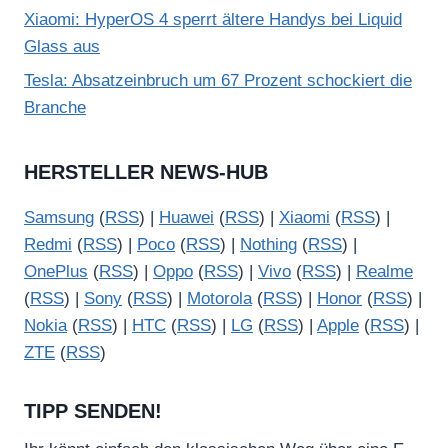
Xiaomi: HyperOS 4 sperrt ältere Handys bei Liquid
Glass aus
Tesla: Absatzeinbruch um 67 Prozent schockiert die
Branche
HERSTELLER NEWS-HUB
Samsung
(
RSS
) |
Huawei
(
RSS
) |
Xiaomi
(
RSS
) |
Redmi
(
RSS
) |
Poco
(
RSS
) |
Nothing
(
RSS
) |
OnePlus
(
RSS
) |
Oppo
(
RSS
) |
Vivo
(
RSS
) |
Realme
(
RSS
) |
Sony
(
RSS
) |
Motorola
(
RSS
) |
Honor
(
RSS
) |
Nokia
(
RSS
) |
HTC
(
RSS
) |
LG
(
RSS
) |
Apple
(
RSS
) |
ZTE
(
RSS
)
TIPP SENDEN!