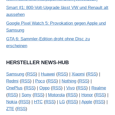
Smart #1: 800-Volt-Upgrade lässt VW und Renault alt
aussehen
Google Pixel Watch 5: Provokation gegen Apple und
Samsung
GTA 6: Sammler-Edition droht ohne Disc zu
erscheinen
HERSTELLER NEWS-HUB
Samsung
(
RSS
) |
Huawei
(
RSS
) |
Xiaomi
(
RSS
) |
Redmi
(
RSS
) |
Poco
(
RSS
) |
Nothing
(
RSS
) |
OnePlus
(
RSS
) |
Oppo
(
RSS
) |
Vivo
(
RSS
) |
Realme
(
RSS
) |
Sony
(
RSS
) |
Motorola
(
RSS
) |
Honor
(
RSS
) |
Nokia
(
RSS
) |
HTC
(
RSS
) |
LG
(
RSS
) |
Apple
(
RSS
) |
ZTE
(
RSS
)