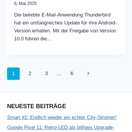
6. Mai 2025
Die beliebte E-Mail-Anwendung Thunderbird
hat ein umfangreiches Update für ihre Android-
Version erhalten. Mit der Freigabe von Version
10.0 führen die…
Seitennavigation
Nächste
1
2
3
…
6
Seite
NEUESTE BEITRÄGE
Smart #2: Endlich wieder ein echter City-Stromer!
Google Pixel 11: Retro-LED als billiges Upgrade-