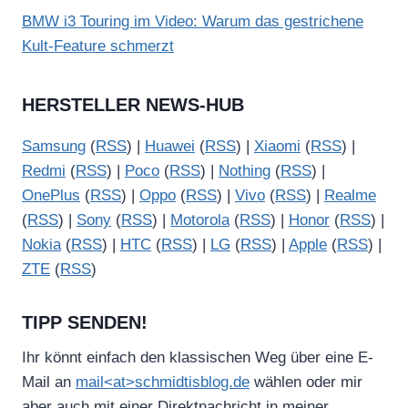
BMW i3 Touring im Video: Warum das gestrichene
Kult-Feature schmerzt
HERSTELLER NEWS-HUB
Samsung
(
RSS
) |
Huawei
(
RSS
) |
Xiaomi
(
RSS
) |
Redmi
(
RSS
) |
Poco
(
RSS
) |
Nothing
(
RSS
) |
OnePlus
(
RSS
) |
Oppo
(
RSS
) |
Vivo
(
RSS
) |
Realme
(
RSS
) |
Sony
(
RSS
) |
Motorola
(
RSS
) |
Honor
(
RSS
) |
Nokia
(
RSS
) |
HTC
(
RSS
) |
LG
(
RSS
) |
Apple
(
RSS
) |
ZTE
(
RSS
)
TIPP SENDEN!
Ihr könnt einfach den klassischen Weg über eine E-
Mail an
mail<at>schmidtisblog.de
wählen oder mir
aber auch mit einer Direktnachricht in meiner