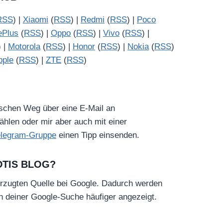
RSS
) |
Xiaomi
(
RSS
) |
Redmi
(
RSS
) |
Poco
ePlus
(
RSS
) |
Oppo
(
RSS
) |
Vivo
(
RSS
) |
) |
Motorola
(
RSS
) |
Honor
(
RSS
) |
Nokia
(
RSS
)
pple
(
RSS
) |
ZTE
(
RSS
)
ischen Weg über eine E-Mail an
hlen oder mir aber auch mit einer
elegram-Gruppe
einen Tipp einsenden.
DTIS BLOG?
rzugten Quelle bei Google. Dadurch werden
in deiner Google-Suche häufiger angezeigt.