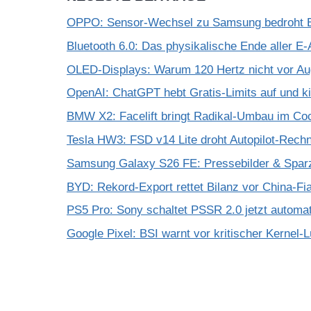
OPPO: Sensor-Wechsel zu Samsung bedroht Bi
Bluetooth 6.0: Das physikalische Ende aller E-
OLED-Displays: Warum 120 Hertz nicht vor A
OpenAI: ChatGPT hebt Gratis-Limits auf und k
BMW X2: Facelift bringt Radikal-Umbau im Coc
Tesla HW3: FSD v14 Lite droht Autopilot-Rechne
Samsung Galaxy S26 FE: Pressebilder & Spar
BYD: Rekord-Export rettet Bilanz vor China-Fi
PS5 Pro: Sony schaltet PSSR 2.0 jetzt automat
Google Pixel: BSI warnt vor kritischer Kernel-