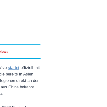
 News
Vivo
startet
offiziell mit
e bereits in Asien
Regionen direkt an der
 aus China bekannt
a.