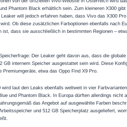
ionen von der offiziellen Vivo-Website in Österreich wird da
nd Phantom Black erhältlich sein. Zum kleineren X300 gibt 
 Leaker will jedoch erfahren haben, dass Vivo das X300 Pro
 wird. Ob diese zusätzlichen Farboptionen ebenfalls nach 
h ist, dass sie ausschließlich in bestimmten Regionen – etwa
Speicherfrage: Der Leaker geht davon aus, dass die globale
GB internem Speicher ausgestattet sein wird. Diese Konfigu
le Premiumgeräte, etwa das Oppo Find X9 Pro.
wird laut den Leaks ebenfalls weltweit in vier Farbvariante
 Blue und Phantom Black. In Europa dürften allerdings nicht a
rfahrungsgemäß das Angebot auf ausgewählte Farben beschr
Arbeitsspeicher und 512 GB Speicherplatz ausgeliefert, wom
eßt.