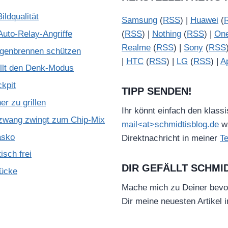
ldqualität
Samsung
(
RSS
) |
Huawei
(
Auto-Relay-Angriffe
(
RSS
) |
Nothing
(
RSS
) |
On
Realme
(
RSS
) |
Sony
(
RSS
ugenbrennen schützen
|
HTC
(
RSS
) |
LG
(
RSS
) |
A
illt den Denk-Modus
kpit
TIPP SENDEN!
r zu grillen
Ihr könnt einfach den klass
zwang zwingt zum Chip-Mix
mail<at>schmidtisblog.de
wä
asko
Direktnachricht in meiner
T
isch frei
DIR GEFÄLLT SCHMI
Lücke
Mache mich zu Deiner bevo
Dir meine neuesten Artikel 