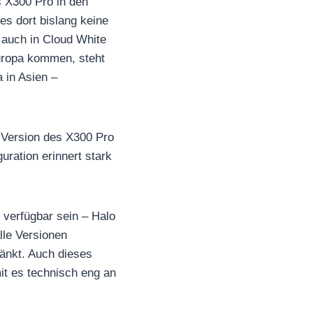
s X300 Pro in den
es dort bislang keine
 auch in Cloud White
Europa kommen, steht
 in Asien –
 Version des X300 Pro
ration erinnert stark
n verfügbar sein – Halo
lle Versionen
änkt. Auch dieses
it es technisch eng an