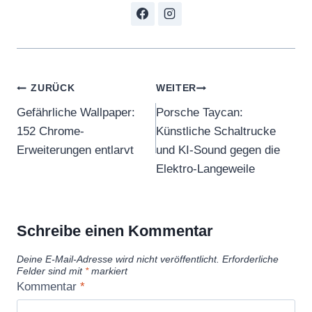
r
i
z
o
n
Beitragsnavigation
ZURÜCK
WEITER
“
Gefährliche Wallpaper:
Porsche Taycan:
v
152 Chrome-
Künstliche Schaltrucke
o
Erweiterungen entlarvt
und KI-Sound gegen die
n
Elektro-Langeweile
Y
o
u
Schreibe einen Kommentar
T
Deine E-Mail-Adresse wird nicht veröffentlicht.
Erforderliche
u
Felder sind mit
*
markiert
b
Kommentar
*
e