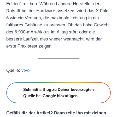
f
Edition“ reichen. Während andere Hersteller den
f
Rotstift bei der Hardware ansetzen, wirkt das X Fold
i
6 wie ein Versuch, die maximale Leistung in ein
faltbares Gehäuse zu pressen. Ob das hohe Gewicht
c
des 6.900-mAh-Akkus im Alltag stört oder die
i
bessere Laufzeit dies wieder wettmacht, wird der
a
erste Praxistest zeigen.
l
I
n
t
Quelle:
vivo
r
o
Schmidtis Blog zu Deiner bevorzugten
d
Quelle bei Google hinzufügen
u
c
t
Gefällt dir der Artikel? Dann teile ihn mit deinen