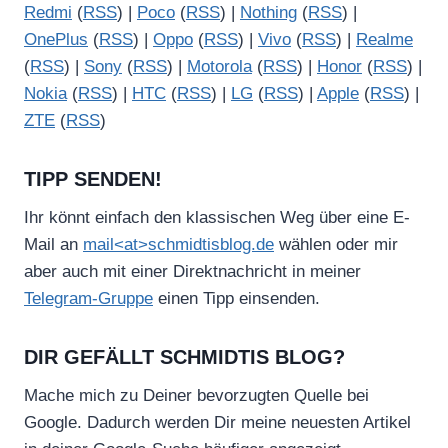
Redmi
(
RSS
) |
Poco
(
RSS
) |
Nothing
(
RSS
) |
OnePlus
(
RSS
) |
Oppo
(
RSS
) |
Vivo
(
RSS
) |
Realme
(
RSS
) |
Sony
(
RSS
) |
Motorola
(
RSS
) |
Honor
(
RSS
) |
Nokia
(
RSS
) |
HTC
(
RSS
) |
LG
(
RSS
) |
Apple
(
RSS
) |
ZTE
(
RSS
)
TIPP SENDEN!
Ihr könnt einfach den klassischen Weg über eine E-
Mail an
mail<at>schmidtisblog.de
wählen oder mir
aber auch mit einer Direktnachricht in meiner
Telegram-Gruppe
einen Tipp einsenden.
DIR GEFÄLLT SCHMIDTIS BLOG?
Mache mich zu Deiner bevorzugten Quelle bei
Google. Dadurch werden Dir meine neuesten Artikel