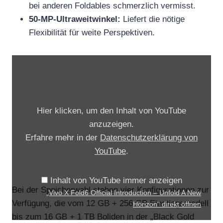
bei anderen Foldables schmerzlich vermisst.
50-MP-Ultraweitwinkel:
Liefert die nötige
Flexibilität für weite Perspektiven.
„
V
i
v
Hier klicken, um den Inhalt von YouTube
o
anzuzeigen.
X
Erfahre mehr in der
Datenschutzerklärung von
F
YouTube
.
o
l
Inhalt von YouTube immer anzeigen
d
Bei der Speicherwahl stehen vier Konfigurationen zur
„Vivo X Fold6 Official Introduction – Unfold A New
6
Verfügung, die vom 12 GB + 256 GB Einstiegsmodell
Horizon“ direkt öffnen
O
bis zum 16 GB + 1 TB Boliden in der „Black Gold