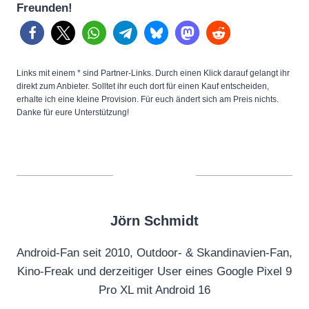
Freunden!
i
o
n
–
Links mit einem * sind Partner-Links. Durch einen Klick darauf gelangt ihr
U
direkt zum Anbieter. Solltet ihr euch dort für einen Kauf entscheiden,
erhalte ich eine kleine Provision. Für euch ändert sich am Preis nichts.
n
Danke für eure Unterstützung!
f
o
l
d
A
Jörn Schmidt
N
e
Android-Fan seit 2010, Outdoor- & Skandinavien-Fan,
w
Kino-Freak und derzeitiger User eines Google Pixel 9
H
Pro XL mit Android 16
o