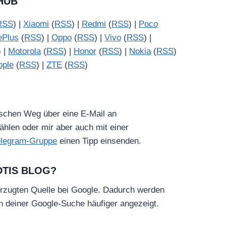
HUB
RSS
) |
Xiaomi
(
RSS
) |
Redmi
(
RSS
) |
Poco
ePlus
(
RSS
) |
Oppo
(
RSS
) |
Vivo
(
RSS
) |
) |
Motorola
(
RSS
) |
Honor
(
RSS
) |
Nokia
(
RSS
)
pple
(
RSS
) |
ZTE
(
RSS
)
ischen Weg über eine E-Mail an
hlen oder mir aber auch mit einer
elegram-Gruppe
einen Tipp einsenden.
DTIS BLOG?
rzugten Quelle bei Google. Dadurch werden
in deiner Google-Suche häufiger angezeigt.