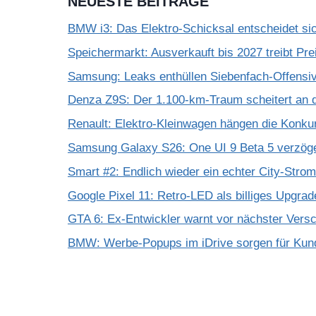
NEUESTE BEITRÄGE
BMW i3: Das Elektro-Schicksal entscheidet si
Speichermarkt: Ausverkauft bis 2027 treibt Pre
Samsung: Leaks enthüllen Siebenfach-Offensiv
Denza Z9S: Der 1.100-km-Traum scheitert an 
Renault: Elektro-Kleinwagen hängen die Konku
Samsung Galaxy S26: One UI 9 Beta 5 verzöge
Smart #2: Endlich wieder ein echter City-Strom
Google Pixel 11: Retro-LED als billiges Upgra
GTA 6: Ex-Entwickler warnt vor nächster Vers
BMW: Werbe-Popups im iDrive sorgen für Kun