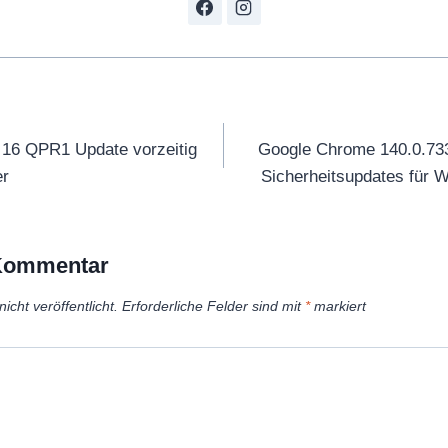
tion
d 16 QPR1 Update vorzeitig
Google Chrome 140.0.7339
er
Sicherheitsupdates für 
 Kommentar
icht veröffentlicht.
Erforderliche Felder sind mit
*
markiert