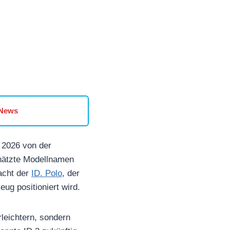
 News
b 2026 von der
chätzte Modellnamen
macht der
ID. Polo
, der
eug positioniert wird.
rleichtern, sondern