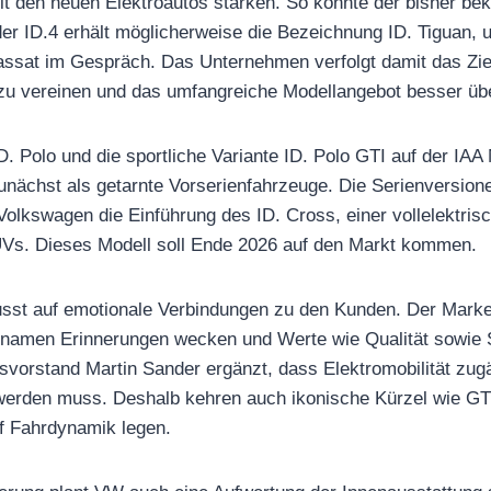
mit den neuen Elektroautos stärken. So könnte der bisher bek
 der ID.4 erhält möglicherweise die Bezeichnung ID. Tiguan, u
ssat im Gespräch. Das Unternehmen verfolgt damit das Zie
zu vereinen und das umfangreiche Modellangebot besser ü
. Polo und die sportliche Variante ID. Polo GTI auf der IAA 
unächst als getarnte Vorserienfahrzeuge. Die Serienversion
 Volkswagen die Einführung des ID. Cross, einer vollelektris
s. Dieses Modell soll Ende 2026 auf den Markt kommen.
sst auf emotionale Verbindungen zu den Kunden. Der Mark
lnamen Erinnerungen wecken und Werte wie Qualität sowie 
ebsvorstand Martin Sander ergänzt, dass Elektromobilität zug
 werden muss. Deshalb kehren auch ikonische Kürzel wie GTI
f Fahrdynamik legen.