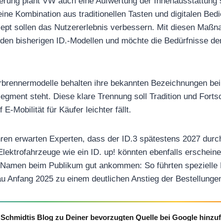
ung plant VW auch eine Aufwertung der Innenausstattung s
eine Kombination aus traditionellen Tasten und digitalen Be
zept sollen das Nutzererlebnis verbessern. Mit diesen Maßn
an den bisherigen ID.-Modellen und möchte die Bedürfnisse de
rbrennermodelle behalten ihre bekannten Bezeichnungen bei
segment steht. Diese klare Trennung soll Tradition und Fortsc
-Mobilität für Käufer leichter fällt.
n erwarten Experten, dass der ID.3 spätestens 2027 durch 
 Elektrofahrzeuge wie ein ID. up! könnten ebenfalls erschein
 Namen beim Publikum gut ankommen: So führten spezielle 
au Anfang 2025 zu einem deutlichen Anstieg der Bestellunge
Schmidtis Blog zu Deiner bevorzugten Quelle bei Google hinzu