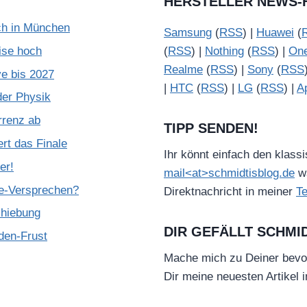
HERSTELLER NEWS-
ch in München
Samsung
(
RSS
) |
Huawei
(
ise hoch
(
RSS
) |
Nothing
(
RSS
) |
On
Realme
(
RSS
) |
Sony
(
RSS
e bis 2027
|
HTC
(
RSS
) |
LG
(
RSS
) |
A
der Physik
rrenz ab
TIPP SENDEN!
rt das Finale
Ihr könnt einfach den klass
er!
mail<at>schmidtisblog.de
wä
de-Versprechen?
Direktnachricht in meiner
T
chiebung
DIR GEFÄLLT SCHMI
den-Frust
Mache mich zu Deiner bevo
Dir meine neuesten Artikel 