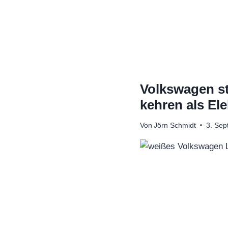
Zum
Inhalt
springen
Volkswagen st
kehren als El
Von
Jörn Schmidt
3. Se