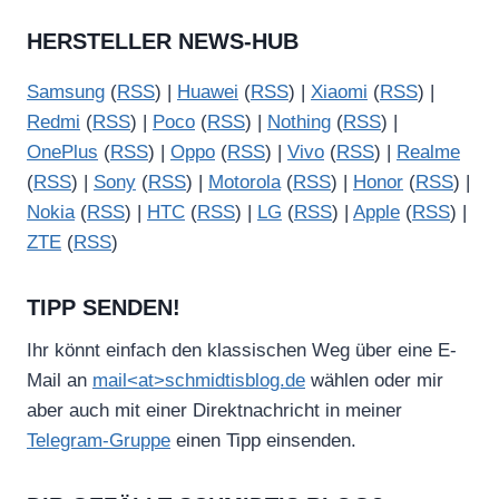
HERSTELLER NEWS-HUB
Samsung
(
RSS
) |
Huawei
(
RSS
) |
Xiaomi
(
RSS
) |
Redmi
(
RSS
) |
Poco
(
RSS
) |
Nothing
(
RSS
) |
OnePlus
(
RSS
) |
Oppo
(
RSS
) |
Vivo
(
RSS
) |
Realme
(
RSS
) |
Sony
(
RSS
) |
Motorola
(
RSS
) |
Honor
(
RSS
) |
Nokia
(
RSS
) |
HTC
(
RSS
) |
LG
(
RSS
) |
Apple
(
RSS
) |
ZTE
(
RSS
)
TIPP SENDEN!
Ihr könnt einfach den klassischen Weg über eine E-
Mail an
mail<at>schmidtisblog.de
wählen oder mir
aber auch mit einer Direktnachricht in meiner
Telegram-Gruppe
einen Tipp einsenden.