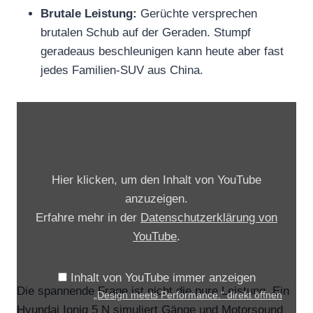
Brutale Leistung:
Gerüchte versprechen
brutalen Schub auf der Geraden. Stumpf
geradeaus beschleunigen kann heute aber fast
jedes Familien-SUV aus China.
„
D
e
s
Hier klicken, um den Inhalt von YouTube
i
anzuzeigen.
g
Erfahre mehr in der
Datenschutzerklärung von
n
YouTube
.
m
e
Inhalt von YouTube immer anzeigen
e
Die spannende Frage ist nicht die pure Leistung. Ein
„Design meets Performance.“ direkt öffnen
t
Hyundai Ioniq 5 N simuliert Gänge und Motorsound