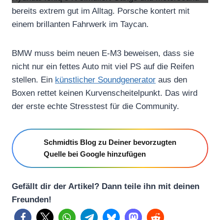
s
bereits extrem gut im Alltag. Porsche kontert mit
P
einem brillanten Fahrwerk im Taycan.
e
r
BMW muss beim neuen E-M3 beweisen, dass sie
f
nicht nur ein fettes Auto mit viel PS auf die Reifen
o
stellen. Ein
künstlicher Soundgenerator
aus den
r
Boxen rettet keinen Kurvenscheitelpunkt. Das wird
m
der erste echte Stresstest für die Community.
a
n
Schmidtis Blog zu Deiner bevorzugten
c
Quelle bei Google hinzufügen
e
.
Gefällt dir der Artikel? Dann teile ihn mit deinen
“
Freunden!
v
o