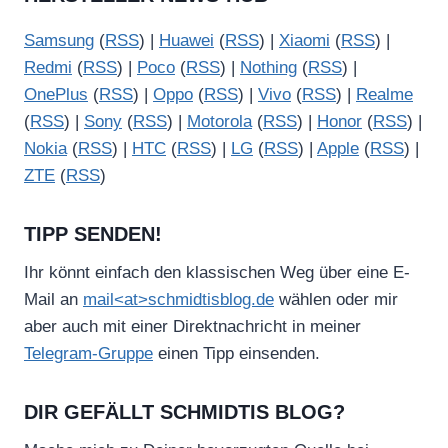
Samsung
(
RSS
) |
Huawei
(
RSS
) |
Xiaomi
(
RSS
) |
Redmi
(
RSS
) |
Poco
(
RSS
) |
Nothing
(
RSS
) |
OnePlus
(
RSS
) |
Oppo
(
RSS
) |
Vivo
(
RSS
) |
Realme
(
RSS
) |
Sony
(
RSS
) |
Motorola
(
RSS
) |
Honor
(
RSS
) |
Nokia
(
RSS
) |
HTC
(
RSS
) |
LG
(
RSS
) |
Apple
(
RSS
) |
ZTE
(
RSS
)
TIPP SENDEN!
Ihr könnt einfach den klassischen Weg über eine E-
Mail an
mail<at>schmidtisblog.de
wählen oder mir
aber auch mit einer Direktnachricht in meiner
Telegram-Gruppe
einen Tipp einsenden.
DIR GEFÄLLT SCHMIDTIS BLOG?