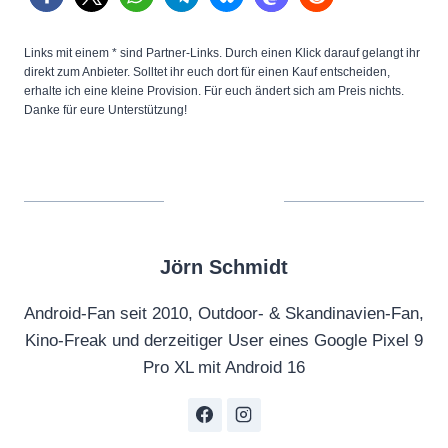
n
Y
Links mit einem * sind Partner-Links. Durch einen Klick darauf gelangt ihr
direkt zum Anbieter. Solltet ihr euch dort für einen Kauf entscheiden,
o
erhalte ich eine kleine Provision. Für euch ändert sich am Preis nichts.
u
Danke für eure Unterstützung!
T
u
b
e
a
Jörn Schmidt
n
z
Android-Fan seit 2010, Outdoor- & Skandinavien-Fan,
e
Kino-Freak und derzeitiger User eines Google Pixel 9
i
Pro XL mit Android 16
g
e
n