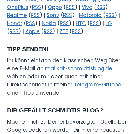
OnePlus
(
RSS
) |
Oppo
(
RSS
) |
Vivo
(
RSS
) |
Realme
(
RSS
) |
Sony
(
RSS
) |
Motorola
(
RSS
) |
Honor
(
RSS
) |
Nokia
(
RSS
) |
HTC
(
RSS
) |
LG
(
RSS
) |
Apple
(
RSS
) |
ZTE
(
RSS
)
TIPP SENDEN!
Ihr könnt einfach den klassischen Weg über
eine E-Mail an
mail<at>schmidtisblog.de
wählen oder mir aber auch mit einer
Direktnachricht in meiner
Telegram-Gruppe
einen Tipp einsenden.
DIR GEFÄLLT SCHMIDTIS BLOG?
Mache mich zu Deiner bevorzugten Quelle bei
Google. Dadurch werden Dir meine neuesten