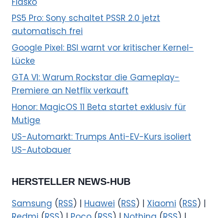
Fiasko
PS5 Pro: Sony schaltet PSSR 2.0 jetzt
automatisch frei
Google Pixel: BSI warnt vor kritischer Kernel-
Lücke
GTA VI: Warum Rockstar die Gameplay-
Premiere an Netflix verkauft
Honor: MagicOS 11 Beta startet exklusiv für
Mutige
US-Automarkt: Trumps Anti-EV-Kurs isoliert
US-Autobauer
HERSTELLER NEWS-HUB
Samsung
(
RSS
) |
Huawei
(
RSS
) |
Xiaomi
(
RSS
) |
Redmi
(
RSS
) |
Poco
(
RSS
) |
Nothing
(
RSS
) |