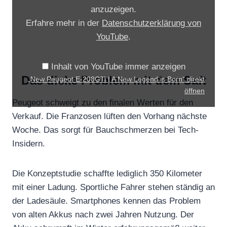
P
anzuzeigen.
e
Erfahre mehr in der
Datenschutzerklärung von
u
YouTube
.
g
e
Inhalt von YouTube immer anzeigen
o
Das dicke Problem mit dem Saft
„New Peugeot E-208GTi | A New Legend is Born“ direkt
t
öffnen
E
Peugeot schweigt zu den finalen Werten für den
-
Verkauf. Die Franzosen lüften den Vorhang nächste
Woche. Das sorgt für Bauchschmerzen bei Tech-
2
Insidern.
0
8
G
Die Konzeptstudie schaffte lediglich 350 Kilometer
T
mit einer Ladung. Sportliche Fahrer stehen ständig an
der Ladesäule. Smartphones kennen das Problem
i
von alten Akkus nach zwei Jahren Nutzung. Der
|