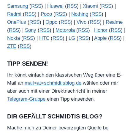
Samsung
(
RSS
) |
Huawei
(
RSS
) |
Xiaomi
(
RSS
) |
Redmi
(
RSS
) |
Poco
(
RSS
) |
Nothing
(
RSS
) |
OnePlus
(
RSS
) |
Oppo
(
RSS
) |
Vivo
(
RSS
) |
Realme
(
RSS
) |
Sony
(
RSS
) |
Motorola
(
RSS
) |
Honor
(
RSS
) |
Nokia
(
RSS
) |
HTC
(
RSS
) |
LG
(
RSS
) |
Apple
(
RSS
) |
ZTE
(
RSS
)
TIPP SENDEN!
Ihr könnt einfach den klassischen Weg über eine E-
Mail an
mail<at>schmidtisblog.de
wählen oder mir
aber auch mit einer Direktnachricht in meiner
Telegram-Gruppe
einen Tipp einsenden.
DIR GEFÄLLT SCHMIDTIS BLOG?
Mache mich zu Deiner bevorzugten Quelle bei