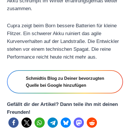
Akku schrumpft im Winter erfahrungsgemäß weiter
A
zusammen.
N
e
Cupra zeigt beim Born bessere Batterien für kleine
w
Flitzer. Ein schwerer Akku ruiniert das agile
L
Kurvenverhalten auf der Landstraße. Die Entwickler
e
stehen vor einem technischen Spagat. Die reine
g
Performance reicht heute nicht mehr aus.
e
n
d
Schmidtis Blog zu Deiner bevorzugten
i
Quelle bei Google hinzufügen
s
B
Gefällt dir der Artikel? Dann teile ihn mit deinen
o
Freunden!
r
n