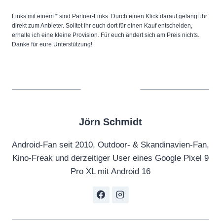
“
v
Links mit einem * sind Partner-Links. Durch einen Klick darauf gelangt ihr
direkt zum Anbieter. Solltet ihr euch dort für einen Kauf entscheiden,
o
erhalte ich eine kleine Provision. Für euch ändert sich am Preis nichts.
n
Danke für eure Unterstützung!
Y
o
u
T
u
Jörn Schmidt
b
e
Android-Fan seit 2010, Outdoor- & Skandinavien-Fan,
a
Kino-Freak und derzeitiger User eines Google Pixel 9
n
Pro XL mit Android 16
z
e
i