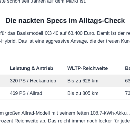
iste schon seit Jahren auf dem Markt ist.
Die nackten Specs im Alltags-Check
für das Basismodell iX3 40 auf 63.400 Euro. Damit ist der rei
-Hybrid. Das ist eine aggressive Ansage, die der treuen Ku
Leistung & Antrieb
WLTP-Reichweite
Ba
320 PS / Heckantrieb
Bis zu 628 km
63
469 PS / Allrad
Bis zu 805 km
73
eim großen Allrad-Modell mit seinem fetten 108,7-kWh-Akku. 
 Prozent Reichweite ab. Das reicht immer noch locker für jed