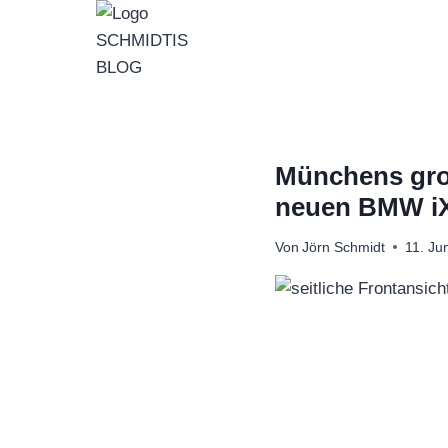
Zum
Inhalt
springen
Münchens gro
neuen BMW iX
Von
Jörn Schmidt
11. Ju