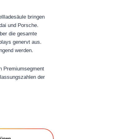
llladesäule bringen
ndai und Porsche.
über die gesamte
plays genervt aus.
rengend werden.
uren Premiumsegment
ulassungszahlen der
fügen