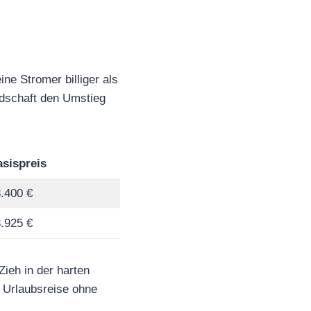
ne Stromer billiger als
ndschaft den Umstieg
sispreis
.400 €
.925 €
Zieh in der harten
e Urlaubsreise ohne