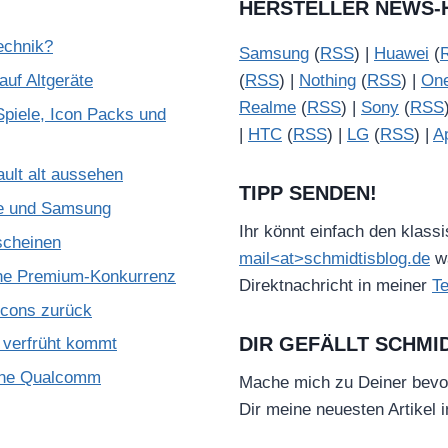
HERSTELLER NEWS-
Technik?
Samsung
(
RSS
) |
Huawei
(
uf Altgeräte
(
RSS
) |
Nothing
(
RSS
) |
On
Realme
(
RSS
) |
Sony
(
RSS
piele, Icon Packs und
|
HTC
(
RSS
) |
LG
(
RSS
) |
A
ult alt aussehen
TIPP SENDEN!
le und Samsung
Ihr könnt einfach den klass
scheinen
mail<at>schmidtisblog.de
wä
che Premium-Konkurrenz
Direktnachricht in meiner
T
Icons zurück
DIR GEFÄLLT SCHMI
verfrüht kommt
ohne Qualcomm
Mache mich zu Deiner bevo
Dir meine neuesten Artikel 