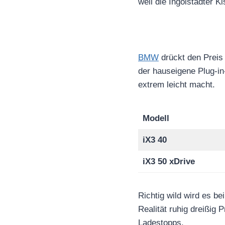
weil die Ingolstädter K
BMW
drückt den Preis 
der hauseigene Plug-in
extrem leicht macht.
Modell
iX3 40
iX3 50 xDrive
Richtig wild wird es b
Realität ruhig dreißig
Ladestopps.