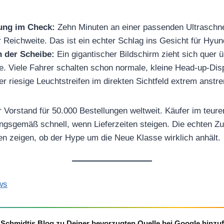
ung im Check:
Zehn Minuten an einer passenden Ultraschne
 Reichweite. Das ist ein echter Schlag ins Gesicht für Hyu
n der Scheibe:
Ein gigantischer Bildschirm zieht sich quer 
. Viele Fahrer schalten schon normale, kleine Head-up-Dis
er riesige Leuchtstreifen im direkten Sichtfeld extrem anst
r Vorstand für 50.000 Bestellungen weltweit. Käufer im te
ungsgemäß schnell, wenn Lieferzeiten steigen. Die echten Z
n zeigen, ob der Hype um die Neue Klasse wirklich anhält.
ws
Schmidtis Blog zu Deiner bevorzugten Quelle bei Google hinzu