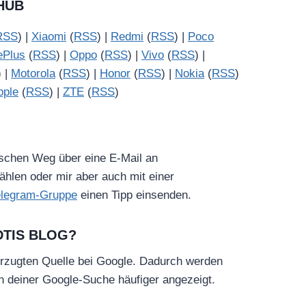
HUB
RSS
) |
Xiaomi
(
RSS
) |
Redmi
(
RSS
) |
Poco
ePlus
(
RSS
) |
Oppo
(
RSS
) |
Vivo
(
RSS
) |
) |
Motorola
(
RSS
) |
Honor
(
RSS
) |
Nokia
(
RSS
)
pple
(
RSS
) |
ZTE
(
RSS
)
ischen Weg über eine E-Mail an
hlen oder mir aber auch mit einer
elegram-Gruppe
einen Tipp einsenden.
DTIS BLOG?
rzugten Quelle bei Google. Dadurch werden
in deiner Google-Suche häufiger angezeigt.