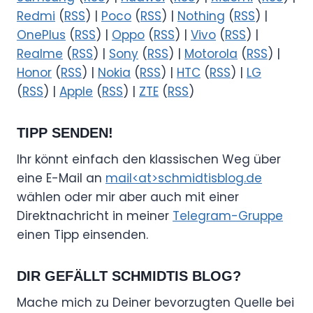
Redmi
(
RSS
) |
Poco
(
RSS
) |
Nothing
(
RSS
) |
OnePlus
(
RSS
) |
Oppo
(
RSS
) |
Vivo
(
RSS
) |
Realme
(
RSS
) |
Sony
(
RSS
) |
Motorola
(
RSS
) |
Honor
(
RSS
) |
Nokia
(
RSS
) |
HTC
(
RSS
) |
LG
(
RSS
) |
Apple
(
RSS
) |
ZTE
(
RSS
)
TIPP SENDEN!
Ihr könnt einfach den klassischen Weg über
eine E-Mail an
mail<at>schmidtisblog.de
wählen oder mir aber auch mit einer
Direktnachricht in meiner
Telegram-Gruppe
einen Tipp einsenden.
DIR GEFÄLLT SCHMIDTIS BLOG?
Mache mich zu Deiner bevorzugten Quelle bei