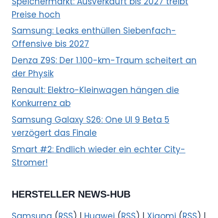
Speichermarkt: Ausverkauft bis 2027 treibt
Preise hoch
Samsung: Leaks enthüllen Siebenfach-
Offensive bis 2027
Denza Z9S: Der 1.100-km-Traum scheitert an
der Physik
Renault: Elektro-Kleinwagen hängen die
Konkurrenz ab
Samsung Galaxy S26: One UI 9 Beta 5
verzögert das Finale
Smart #2: Endlich wieder ein echter City-
Stromer!
HERSTELLER NEWS-HUB
Samsung
(
RSS
) |
Huawei
(
RSS
) |
Xiaomi
(
RSS
) |