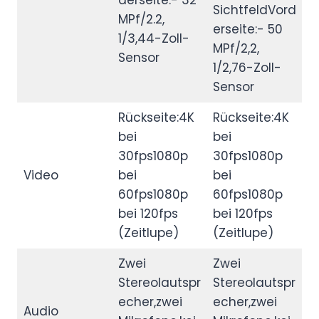
SichtfeldVord
MPf/2.2,
erseite:- 50
1/3,44-Zoll-
MPf/2,2,
Sensor
1/2,76-Zoll-
Sensor
Rückseite:4K
Rückseite:4K
bei
bei
30fps1080p
30fps1080p
Video
bei
bei
60fps1080p
60fps1080p
bei 120fps
bei 120fps
(Zeitlupe)
(Zeitlupe)
Zwei
Zwei
Stereolautspr
Stereolautspr
echer,zwei
echer,zwei
Audio