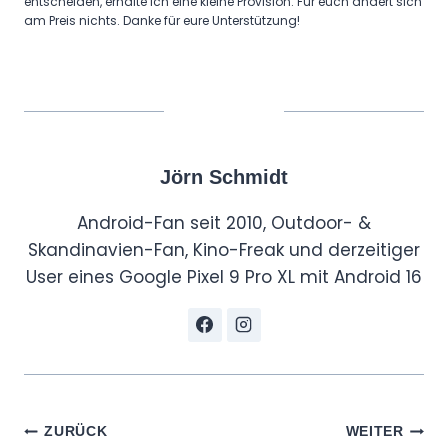
entscheiden, erhalte ich eine kleine Provision. Für euch ändert sich
am Preis nichts. Danke für eure Unterstützung!
Jörn Schmidt
Android-Fan seit 2010, Outdoor- &
Skandinavien-Fan, Kino-Freak und derzeitiger
User eines Google Pixel 9 Pro XL mit Android 16
Beitragsnavigation
ZURÜCK
WEITER