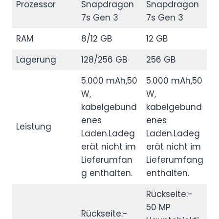
Prozessor
Snapdragon
Snapdragon
7s Gen 3
7s Gen 3
RAM
8/12 GB
12 GB
Lagerung
128/256 GB
256 GB
5.000 mAh,50
5.000 mAh,50
W,
W,
kabelgebund
kabelgebund
enes
enes
Leistung
Laden.Ladeg
Laden.Ladeg
erät nicht im
erät nicht im
Lieferumfan
Lieferumfang
g enthalten.
enthalten.
Rückseite:-
50 MP
Rückseite:-