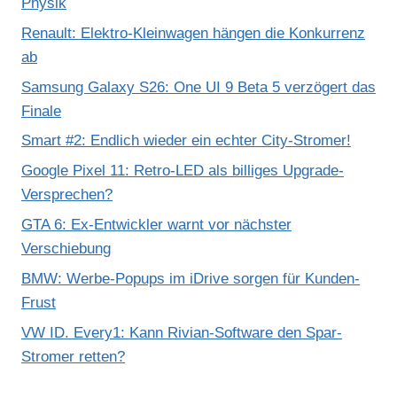
Physik
Renault: Elektro-Kleinwagen hängen die Konkurrenz
ab
Samsung Galaxy S26: One UI 9 Beta 5 verzögert das
Finale
Smart #2: Endlich wieder ein echter City-Stromer!
Google Pixel 11: Retro-LED als billiges Upgrade-
Versprechen?
GTA 6: Ex-Entwickler warnt vor nächster
Verschiebung
BMW: Werbe-Popups im iDrive sorgen für Kunden-
Frust
VW ID. Every1: Kann Rivian-Software den Spar-
Stromer retten?