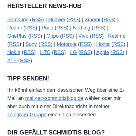
HERSTELLER NEWS-HUB
Samsung
(
RSS
) |
Huawei
(
RSS
) |
Xiaomi
(
RSS
) |
Redmi
(
RSS
) |
Poco
(
RSS
) |
Nothing
(
RSS
) |
OnePlus
(
RSS
) |
Oppo
(
RSS
) |
Vivo
(
RSS
) |
Realme
(
RSS
) |
Sony
(
RSS
) |
Motorola
(
RSS
) |
Honor
(
RSS
) |
Nokia
(
RSS
) |
HTC
(
RSS
) |
LG
(
RSS
) |
Apple
(
RSS
) |
ZTE
(
RSS
)
TIPP SENDEN!
Ihr könnt einfach den klassischen Weg über eine E-
Mail an
mail<at>schmidtisblog.de
wählen oder mir
aber auch mit einer Direktnachricht in meiner
Telegram-Gruppe
einen Tipp einsenden.
DIR GEFÄLLT SCHMIDTIS BLOG?