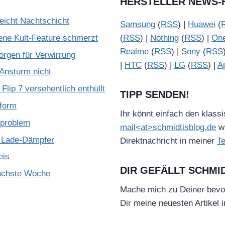
HERSTELLER NEWS-
reicht Nachtschicht
Samsung
(
RSS
) |
Huawei
(
ene Kult-Feature schmerzt
(
RSS
) |
Nothing
(
RSS
) |
On
Realme
(
RSS
) |
Sony
(
RSS
rgen für Verwirrung
|
HTC
(
RSS
) |
LG
(
RSS
) |
A
Ansturm nicht
lip 7 versehentlich enthüllt
TIPP SENDEN!
tform
Ihr könnt einfach den klass
zproblem
mail<at>schmidtisblog.de
wä
f Lade-Dämpfer
Direktnachricht in meiner
T
eis
DIR GEFÄLLT SCHMI
nächste Woche
Mache mich zu Deiner bevo
Dir meine neuesten Artikel 