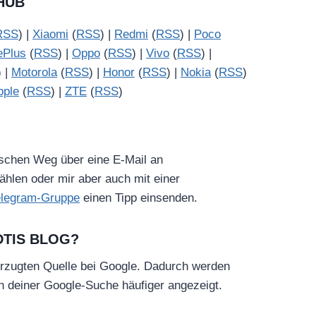
HUB
RSS
) |
Xiaomi
(
RSS
) |
Redmi
(
RSS
) |
Poco
ePlus
(
RSS
) |
Oppo
(
RSS
) |
Vivo
(
RSS
) |
) |
Motorola
(
RSS
) |
Honor
(
RSS
) |
Nokia
(
RSS
)
pple
(
RSS
) |
ZTE
(
RSS
)
ischen Weg über eine E-Mail an
hlen oder mir aber auch mit einer
elegram-Gruppe
einen Tipp einsenden.
DTIS BLOG?
rzugten Quelle bei Google. Dadurch werden
in deiner Google-Suche häufiger angezeigt.