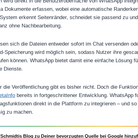
 wird direkt in die Benutzeroberfläche von WhatsApp integri
 Dokumente erfassen, wobei eine automatische Randerken
System erkennt Seitenränder, schneidet sie passend zu und 
anz ohne Nachbearbeitung.
en sich die Dateien entweder sofort im Chat versenden ode
d-Speicherung wird möglich sein, sodass Nutzer ihre gescan
ufen können. WhatsApp bietet damit eine einfache Lösung für
e Dienste.
r die Veröffentlichung gibt es bisher nicht. Doch die Funktion
taInfo
bereits in fortgeschrittener Entwicklung. WhatsApp fo
ltagsfunktionen direkt in die Plattform zu integrieren – und 
sig zu machen.
Schmidtis Blog zu Deiner bevorzugten Quelle bei Google hinzu