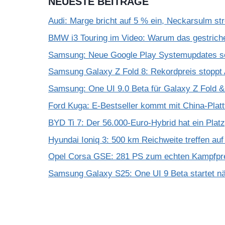
NEUESTE BEITRÄGE
Audi: Marge bricht auf 5 % ein, Neckarsulm st
BMW i3 Touring im Video: Warum das gestrich
Samsung: Neue Google Play Systemupdates so
Samsung Galaxy Z Fold 8: Rekordpreis stoppt 
Samsung: One UI 9.0 Beta für Galaxy Z Fold & F
Ford Kuga: E-Bestseller kommt mit China-Plat
BYD Ti 7: Der 56.000-Euro-Hybrid hat ein Plat
Hyundai Ioniq 3: 500 km Reichweite treffen au
Opel Corsa GSE: 281 PS zum echten Kampfpr
Samsung Galaxy S25: One UI 9 Beta startet 