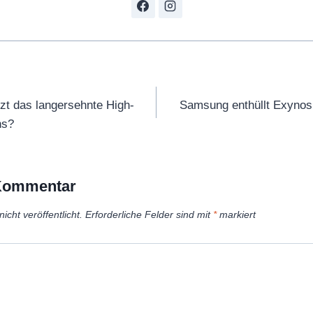
tion
tzt das langersehnte High-
Samsung enthüllt Exynos 
ns?
 Kommentar
icht veröffentlicht.
Erforderliche Felder sind mit
*
markiert