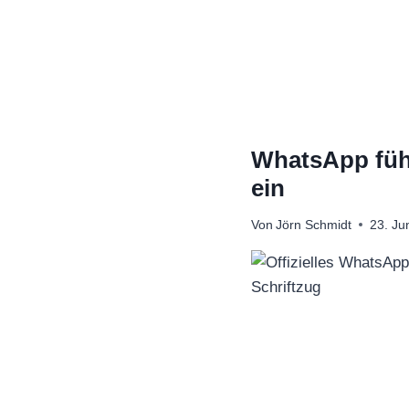
Zum
Inhalt
springen
WhatsApp führ
ein
Von
Jörn Schmidt
23. Ju