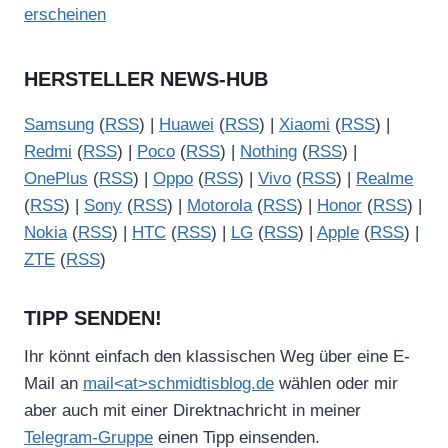
erscheinen
HERSTELLER NEWS-HUB
Samsung
(
RSS
) |
Huawei
(
RSS
) |
Xiaomi
(
RSS
) |
Redmi
(
RSS
) |
Poco
(
RSS
) |
Nothing
(
RSS
) |
OnePlus
(
RSS
) |
Oppo
(
RSS
) |
Vivo
(
RSS
) |
Realme
(
RSS
) |
Sony
(
RSS
) |
Motorola
(
RSS
) |
Honor
(
RSS
) |
Nokia
(
RSS
) |
HTC
(
RSS
) |
LG
(
RSS
) |
Apple
(
RSS
) |
ZTE
(
RSS
)
TIPP SENDEN!
Ihr könnt einfach den klassischen Weg über eine E-
Mail an
mail<at>schmidtisblog.de
wählen oder mir
aber auch mit einer Direktnachricht in meiner
Telegram-Gruppe
einen Tipp einsenden.