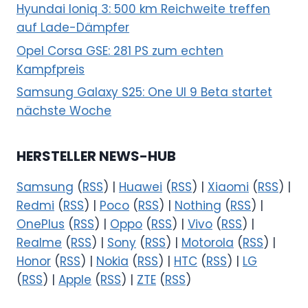
Hyundai Ioniq 3: 500 km Reichweite treffen
auf Lade-Dämpfer
Opel Corsa GSE: 281 PS zum echten
Kampfpreis
Samsung Galaxy S25: One UI 9 Beta startet
nächste Woche
HERSTELLER NEWS-HUB
Samsung
(
RSS
) |
Huawei
(
RSS
) |
Xiaomi
(
RSS
) |
Redmi
(
RSS
) |
Poco
(
RSS
) |
Nothing
(
RSS
) |
OnePlus
(
RSS
) |
Oppo
(
RSS
) |
Vivo
(
RSS
) |
Realme
(
RSS
) |
Sony
(
RSS
) |
Motorola
(
RSS
) |
Honor
(
RSS
) |
Nokia
(
RSS
) |
HTC
(
RSS
) |
LG
(
RSS
) |
Apple
(
RSS
) |
ZTE
(
RSS
)