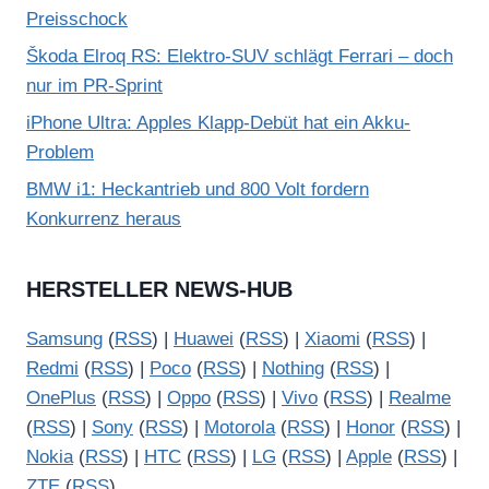
Preisschock
Škoda Elroq RS: Elektro-SUV schlägt Ferrari – doch
nur im PR-Sprint
iPhone Ultra: Apples Klapp-Debüt hat ein Akku-
Problem
BMW i1: Heckantrieb und 800 Volt fordern
Konkurrenz heraus
HERSTELLER NEWS-HUB
Samsung
(
RSS
) |
Huawei
(
RSS
) |
Xiaomi
(
RSS
) |
Redmi
(
RSS
) |
Poco
(
RSS
) |
Nothing
(
RSS
) |
OnePlus
(
RSS
) |
Oppo
(
RSS
) |
Vivo
(
RSS
) |
Realme
(
RSS
) |
Sony
(
RSS
) |
Motorola
(
RSS
) |
Honor
(
RSS
) |
Nokia
(
RSS
) |
HTC
(
RSS
) |
LG
(
RSS
) |
Apple
(
RSS
) |
ZTE
(
RSS
)