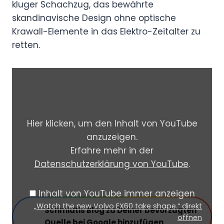
kluger Schachzug, das bewährte
skandinavische Design ohne optische
Krawall-Elemente in das Elektro-Zeitalter zu
retten.
„
W
a
t
Hier klicken, um den Inhalt von YouTube
c
anzuzeigen.
h
Erfahre mehr in der
t
Datenschutzerklärung von YouTube
.
h
e
Inhalt von YouTube immer anzeigen
n
„Watch the new Volvo EX60 take shape.“ direkt
Schmidtis Blog zu Deiner bevorzugten
e
öffnen
Quelle bei Google hinzufügen