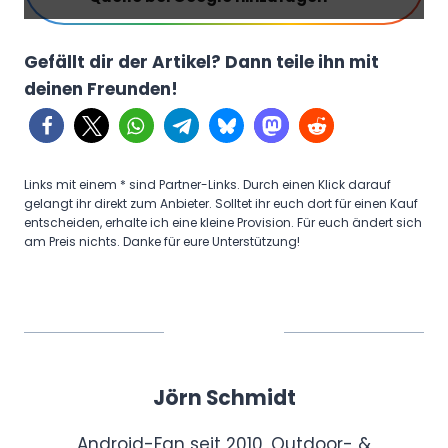
w
V
Gefällt dir der Artikel? Dann teile ihn mit
o
deinen Freunden!
l
v
o
E
Links mit einem * sind Partner-Links. Durch einen Klick darauf
X
gelangt ihr direkt zum Anbieter. Solltet ihr euch dort für einen Kauf
entscheiden, erhalte ich eine kleine Provision. Für euch ändert sich
6
am Preis nichts. Danke für eure Unterstützung!
0
t
a
k
e
Jörn Schmidt
s
h
Android-Fan seit 2010, Outdoor- &