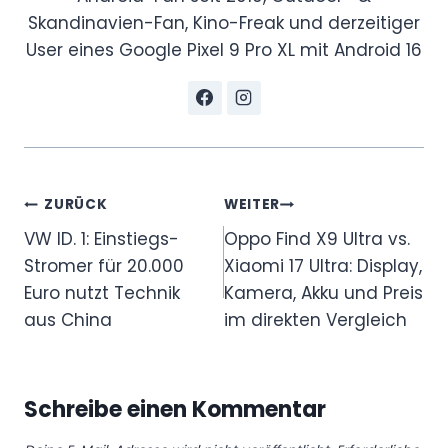
a
Skandinavien-Fan, Kino-Freak und derzeitiger
p
User eines Google Pixel 9 Pro XL mit Android 16
e
.
“
v
o
Beitragsnavigation
n
ZURÜCK
WEITER
Y
VW ID. 1: Einstiegs-
Oppo Find X9 Ultra vs.
o
Stromer für 20.000
Xiaomi 17 Ultra: Display,
u
Euro nutzt Technik
Kamera, Akku und Preis
T
aus China
im direkten Vergleich
u
b
e
Schreibe einen Kommentar
a