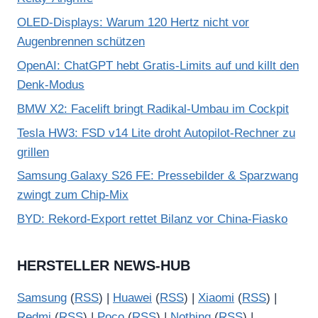
OLED-Displays: Warum 120 Hertz nicht vor
Augenbrennen schützen
OpenAI: ChatGPT hebt Gratis-Limits auf und killt den
Denk-Modus
BMW X2: Facelift bringt Radikal-Umbau im Cockpit
Tesla HW3: FSD v14 Lite droht Autopilot-Rechner zu
grillen
Samsung Galaxy S26 FE: Pressebilder & Sparzwang
zwingt zum Chip-Mix
BYD: Rekord-Export rettet Bilanz vor China-Fiasko
HERSTELLER NEWS-HUB
Samsung
(
RSS
) |
Huawei
(
RSS
) |
Xiaomi
(
RSS
) |
Redmi
(
RSS
) |
Poco
(
RSS
) |
Nothing
(
RSS
) |