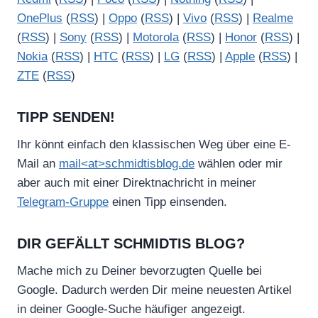
OnePlus
(
RSS
) |
Oppo
(
RSS
) |
Vivo
(
RSS
) |
Realme
(
RSS
) |
Sony
(
RSS
) |
Motorola
(
RSS
) |
Honor
(
RSS
) |
Nokia
(
RSS
) |
HTC
(
RSS
) |
LG
(
RSS
) |
Apple
(
RSS
) |
ZTE
(
RSS
)
TIPP SENDEN!
Ihr könnt einfach den klassischen Weg über eine E-
Mail an
mail<at>schmidtisblog.de
wählen oder mir
aber auch mit einer Direktnachricht in meiner
Telegram-Gruppe
einen Tipp einsenden.
DIR GEFÄLLT SCHMIDTIS BLOG?
Mache mich zu Deiner bevorzugten Quelle bei
Google. Dadurch werden Dir meine neuesten Artikel
in deiner Google-Suche häufiger angezeigt.