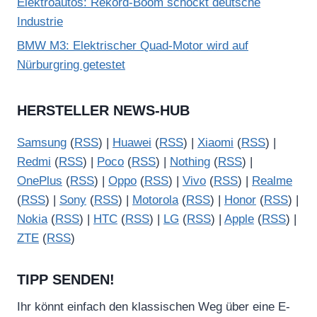
Elektroautos: Rekord-Boom schockt deutsche
Industrie
BMW M3: Elektrischer Quad-Motor wird auf
Nürburgring getestet
HERSTELLER NEWS-HUB
Samsung
(
RSS
) |
Huawei
(
RSS
) |
Xiaomi
(
RSS
) |
Redmi
(
RSS
) |
Poco
(
RSS
) |
Nothing
(
RSS
) |
OnePlus
(
RSS
) |
Oppo
(
RSS
) |
Vivo
(
RSS
) |
Realme
(
RSS
) |
Sony
(
RSS
) |
Motorola
(
RSS
) |
Honor
(
RSS
) |
Nokia
(
RSS
) |
HTC
(
RSS
) |
LG
(
RSS
) |
Apple
(
RSS
) |
ZTE
(
RSS
)
TIPP SENDEN!
Ihr könnt einfach den klassischen Weg über eine E-