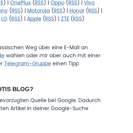
SS
) |
OnePlus
(
RSS
) |
Oppo
(
RSS
) |
Vivo
ony
(
RSS
) |
Motorola
(
RSS
) |
Honor
(
RSS
) |
|
LG
(
RSS
) |
Apple
(
RSS
) |
ZTE
(
RSS
)
lassischen Weg über eine E-Mail an
de
wählen oder mir aber auch mit einer
er
Telegram-Gruppe
einen Tipp
DTIS BLOG?
evorzugten Quelle bei Google. Dadurch
en Artikel in deiner Google-Suche