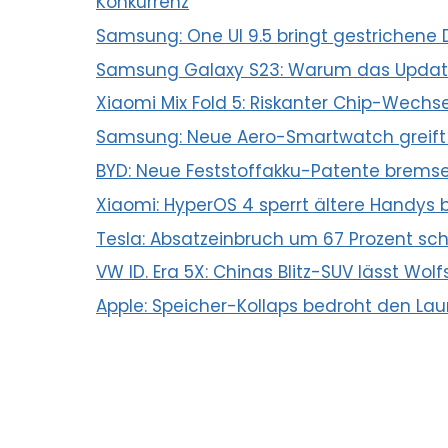
Konkurrenz
Samsung: One UI 9.5 bringt gestrichene 
Samsung Galaxy S23: Warum das Updat
Xiaomi Mix Fold 5: Riskanter Chip-Wec
Samsung: Neue Aero-Smartwatch greift
BYD: Neue Feststoffakku-Patente bremse
Xiaomi: HyperOS 4 sperrt ältere Handys b
Tesla: Absatzeinbruch um 67 Prozent sch
VW ID. Era 5X: Chinas Blitz-SUV lässt Wol
Apple: Speicher-Kollaps bedroht den Lau