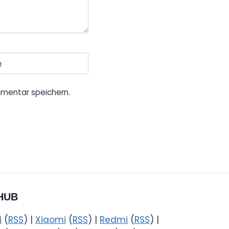
e
mentar speichern.
HUB
i
(
RSS
) |
Xiaomi
(
RSS
) |
Redmi
(
RSS
) |