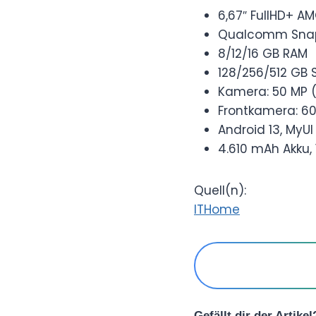
6,67″ FullHD+ AM
Qualcomm Snap
8/12/16 GB RAM
128/256/512 GB 
Kamera: 50 MP (
Frontkamera: 6
Android 13, MyUI
4.610 mAh Akku,
Quell(n):
ITHome
Gefällt dir der Artike