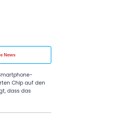
le News
 Smartphone-
erten Chip auf den
igt, dass das