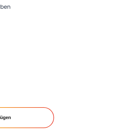
rben
fügen