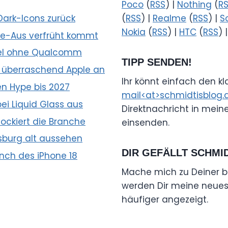
Poco
(
RSS
) |
Nothing
(
R
Dark-Icons zurück
(
RSS
) |
Realme
(
RSS
) |
S
Nokia
(
RSS
) |
HTC
(
RSS
) 
e-Aus verfrüht kommt
hsel ohne Qualcomm
TIPP SENDEN!
 überraschend Apple an
Ihr könnt einfach den k
n Hype bis 2027
mail<at>schmidtisblog.
ei Liquid Glass aus
Direktnachricht in mein
ockiert die Branche
einsenden.
fsburg alt aussehen
DIR GEFÄLLT SCHMI
nch des iPhone 18
Mache mich zu Deiner b
werden Dir meine neuest
häufiger angezeigt.