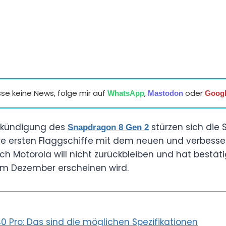
se keine News, folge mir auf
,
oder
WhatsApp
Mastodon
Goog
 Ankündigung des
stürzen sich die
Snapdragon 8 Gen 2
ihre ersten Flaggschiffe mit dem neuen und verbess
ch Motorola will nicht zurückbleiben und hat bestät
im Dezember erscheinen wird.
0 Pro: Das sind die möglichen Spezifikationen