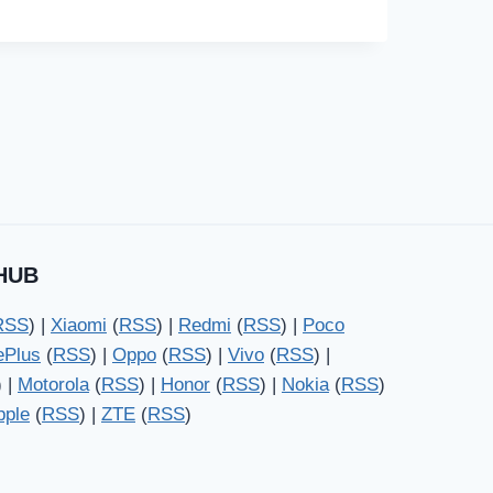
HUB
RSS
) |
Xiaomi
(
RSS
) |
Redmi
(
RSS
) |
Poco
ePlus
(
RSS
) |
Oppo
(
RSS
) |
Vivo
(
RSS
) |
) |
Motorola
(
RSS
) |
Honor
(
RSS
) |
Nokia
(
RSS
)
pple
(
RSS
) |
ZTE
(
RSS
)