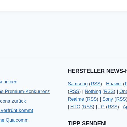
HERSTELLER NEWS-
scheinen
Samsung
(
RSS
) |
Huawei
(
che Premium-Konkurrenz
(
RSS
) |
Nothing
(
RSS
) |
On
Realme
(
RSS
) |
Sony
(
RSS
Icons zurück
|
HTC
(
RSS
) |
LG
(
RSS
) |
A
verfrüht kommt
ohne Qualcomm
TIPP SENDEN!